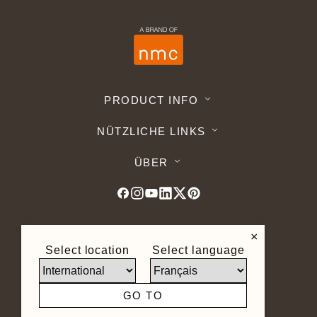
PRODUCT INFO
NÜTZLICHE LINKS
ÜBER
×
© 2026 Noel Marquet. Alle Rechte
Select location
Select language
vorbehalten -
Datenschutz DSGVO -
Nutzungsbedingungen -
Geschäftsbedingungen -
Sitemap -
GO TO
Webshop AGB -
Widerrufsbelehrung
Seite erstellt von